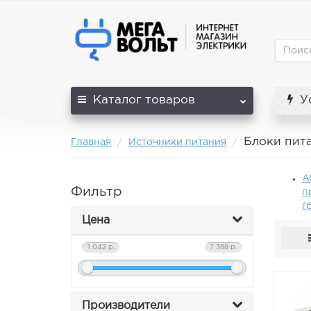
Каталог
товаров
Ус
Блоки пит
Главная
Источники питания
A
Фильтр
п
(
Цена
1 042 р.
7 388 р.
Производители