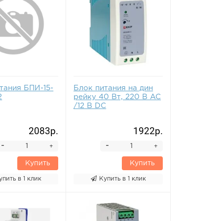
тания БПИ-15-
Блок питания на дин
2
рейку 40 Вт, 220 В AC
/12 В DC
2083р.
1922р.
-
-
+
+
Купить
Купить
упить в 1 клик
Купить в 1 клик