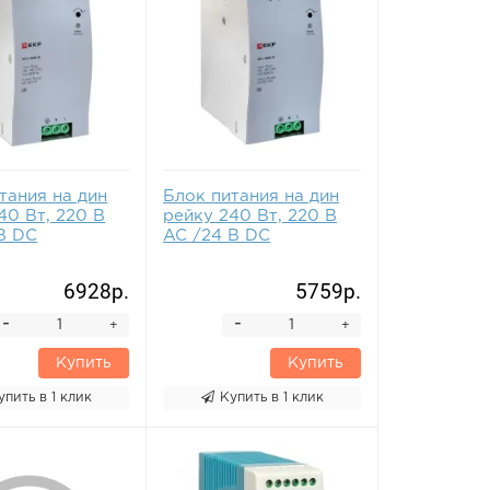
тания на дин
Блок питания на дин
40 Вт, 220 В
рейку 240 Вт, 220 В
В DC
AC /24 В DC
6928р.
5759р.
-
-
+
+
Купить
Купить
упить в 1 клик
Купить в 1 клик