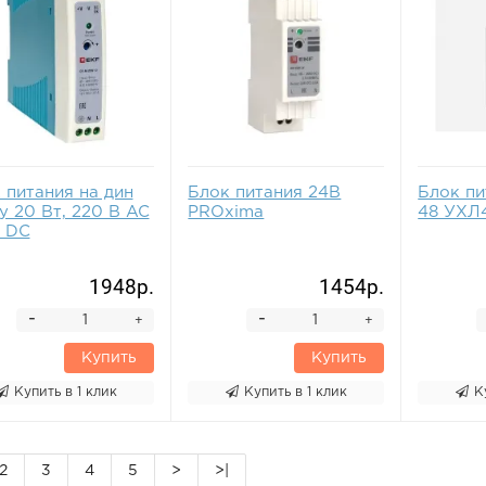
 питания на дин
Блок питания 24В
Блок пи
у 20 Вт, 220 В AC
PROxima
48 УХЛ
В DC
1948р.
1454р.
-
-
+
+
Купить
Купить
Купить в 1 клик
Купить в 1 клик
К
2
3
4
5
>
>|