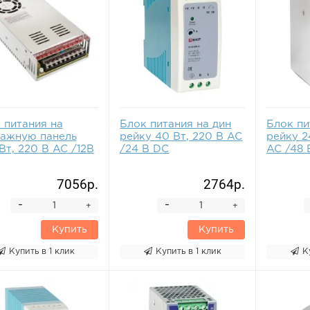
 питания на
Блок питания на дин
Блок пи
ажную панель
рейку 40 Вт, 220 В AC
рейку 2
Вт, 220 В AC /12В
/24 В DC
AC /48 
7056р.
2764р.
-
-
+
+
Купить
Купить
Купить в 1 клик
Купить в 1 клик
К