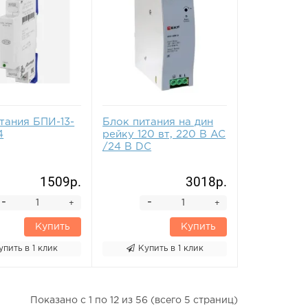
тания БПИ-13-
Блок питания на дин
4
рейку 120 вт, 220 В AC
/24 В DC
1509р.
3018р.
-
-
+
+
Купить
Купить
упить в 1 клик
Купить в 1 клик
Показано с 1 по 12 из 56 (всего 5 страниц)