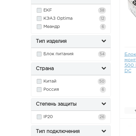
EKF
38
КЭАЗ Optima
12
Меандр
6
Тип изделия
Блок питания
Блок
54
монт
500 
Страна
DC
Китай
50
Россия
6
Степень защиты
IP20
26
Тип подключения