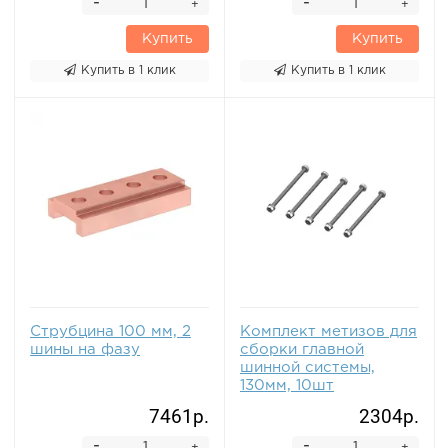
-
-
+
+
Купить
Купить
Купить в 1 клик
Купить в 1 клик
Струбцина 100 мм, 2
Комплект метизов для
шины на фазу
сборки главной
шинной системы,
130мм, 10шт
7461р.
2304р.
-
-
+
+