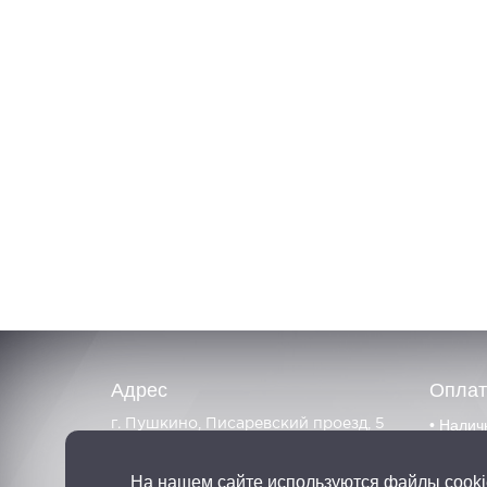
Адрес
Оплат
• Налич
г. Пушкино, Писаревский проезд, 5
• Банко
На нашем сайте используются файлы cooki