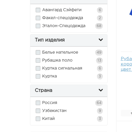
Авангард Сэйфети
6
Факел-спецодежда
2
Эталон-Спецодежда
68
Тип изделия
Белье нательное
49
Руба
Рубашка поло
13
коро
Куртка сигнальная
6
цвет
Куртка
3
Страна
Россия
64
Узбекистан
9
Китай
3