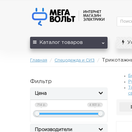
Каталог
товаров
Ус
Трикотажн
Главная
Спецодежда и СИЗ
Б
Фильтр
Р
Т
Цена
с
714 р.
4 831 р.
Производители