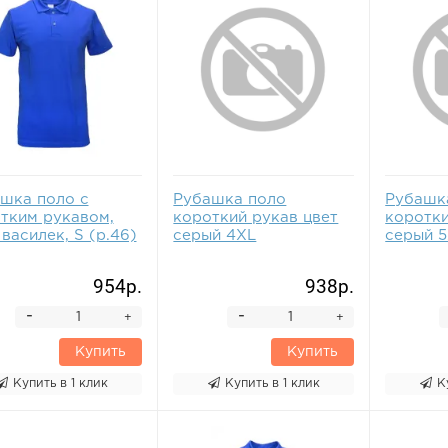
шка поло с
Рубашка поло
Рубашк
тким рукавом,
короткий рукав цвет
коротки
 василек, S (р.46)
серый 4XL
серый 
954р.
938р.
-
-
+
+
Купить
Купить
Купить в 1 клик
Купить в 1 клик
К