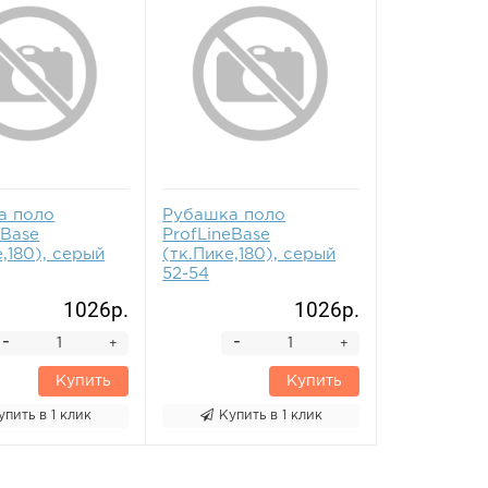
а поло
Рубашка поло
eBase
ProfLineBase
е,180), серый
(тк.Пике,180), серый
52-54
1026р.
1026р.
-
-
+
+
Купить
Купить
упить в 1 клик
Купить в 1 клик