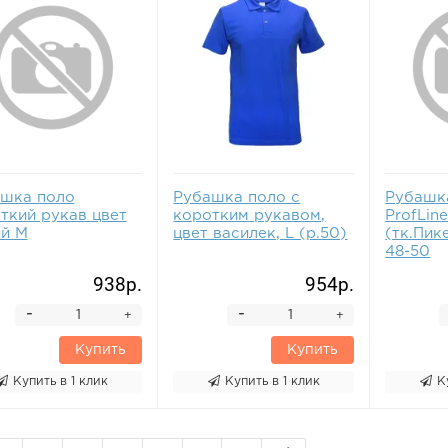
шка поло
Рубашка поло с
Рубашк
ткий рукав цвет
коротким рукавом,
ProfLin
й M
цвет василек, L (р.50)
(тк.Пик
48-50
938р.
954р.
-
-
+
+
Купить
Купить
Купить в 1 клик
Купить в 1 клик
К