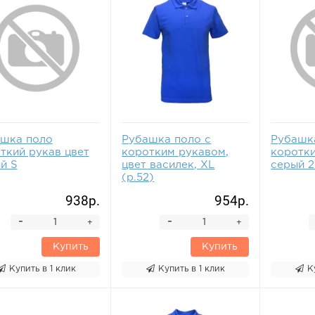
шка поло
Рубашка поло с
Рубашк
ткий рукав цвет
коротким рукавом,
коротки
й S
цвет василек, XL
серый 
(р.52)
938р.
954р.
-
-
+
+
Купить
Купить
Купить в 1 клик
Купить в 1 клик
К