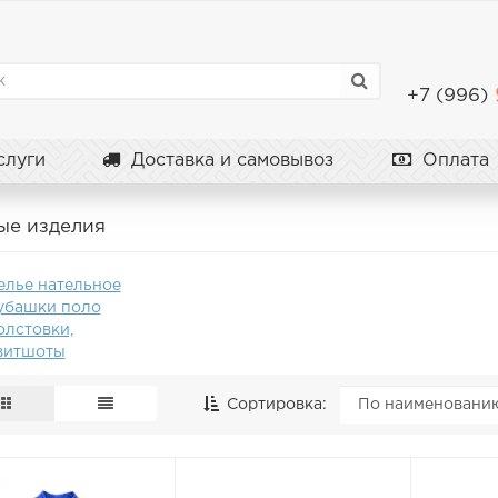
+7 (996)
луги
Доставка и самовывоз
Оплата
ые изделия
елье нательное
убашки поло
олстовки,
витшоты
Сортировка: