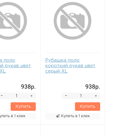
а поло
Рубашка поло
й рукав цвет
короткий рукав цвет
2XL
серый XL
938р.
938р.
-
-
+
+
Купить
Купить
упить в 1 клик
Купить в 1 клик