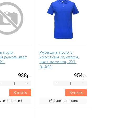
а поло
Рубашка поло с
й рукав цвет
коротким рукавом,
5XL
цвет василек, 2XL
(р.54)
938р.
954р.
-
-
+
+
Купить
Купить
упить в 1 клик
Купить в 1 клик