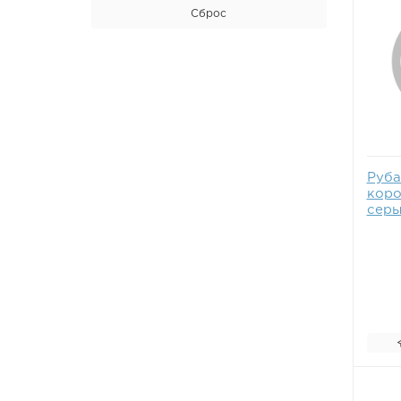
Сброс
Руба
коро
серы