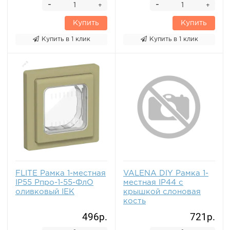
-
-
+
+
Купить
Купить
Купить в 1 клик
Купить в 1 клик
FLITE Рамка 1-местная
VALENA DIY Рамка 1-
IP55 Рпро-1-55-ФлО
местная IP44 с
оливковый IEK
крышкой слоновая
кость
496р.
721р.