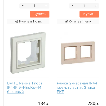
-
-
+
+
Купить
Купить
Купить в 1 клик
Купить в 1 клик
BRITE Рамка 1 пост
Рамка 2-местная IP44
IP44Р У-1-БрКр-44
крем. пластик Эпика
бежевый
EKF
134р.
280р.