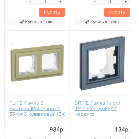
-
-
+
+
Купить
Купить
Купить в 1 клик
Купить в 1 клик
FLITE Рамка 2-
BRITE Рамка 1 пост
местная IP55 Рпро-2-
IP44 РУ-1-БрМ-44
55-ФлО оливковый IEK
маренго
934р.
134р.
-
-