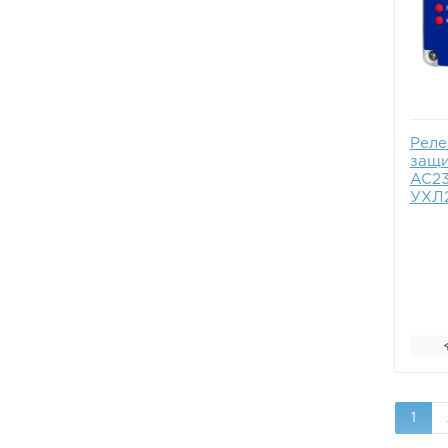
Реле
защи
AC2
УХЛ
1