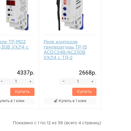
еле ТР-М02
Реле контроля
-30B УХЛ4 с
температуры ТР-15
ACDC24B/AC230B
УХЛ4 с ТД-2
4337р.
2668р.
-
-
+
+
Купить
Купить
упить в 1 клик
Купить в 1 клик
Показано с 1 по 12 из 38 (всего 4 страниц)