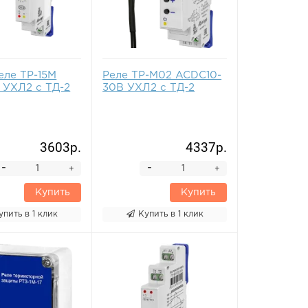
еле ТР-15М
Реле ТР-М02 ACDC10-
 УХЛ2 с ТД-2
30В УХЛ2 с ТД-2
3603р.
4337р.
-
-
+
+
Купить
Купить
упить в 1 клик
Купить в 1 клик