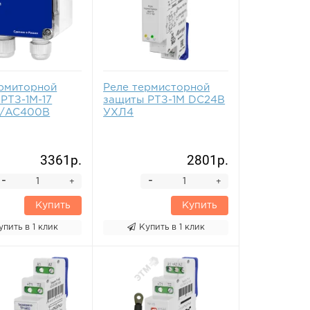
ермиторной
Реле термисторной
РТЗ-1М-17
защиты РТЗ-1М DC24В
/AC400B
УХЛ4
3361р.
2801р.
-
-
+
+
Купить
Купить
упить в 1 клик
Купить в 1 клик