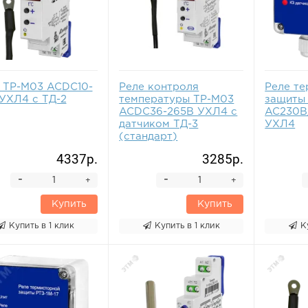
 ТР-М03 ACDC10-
Реле контроля
Реле т
УХЛ4 с ТД-2
температуры ТР-М03
защиты 
ACDC36-265В УХЛ4 с
AC230В
датчиком ТД-3
УХЛ4
(стандарт)
4337р.
3285р.
-
-
+
+
Купить
Купить
Купить в 1 клик
Купить в 1 клик
К