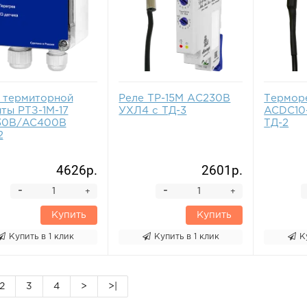
 термиторной
Реле ТР-15М АС230В
Термор
ты РТЗ-1М-17
УХЛ4 с ТД-3
ACDC10
30В/AC400B
ТД-2
2
4626р.
2601р.
-
-
+
+
Купить
Купить
Купить в 1 клик
Купить в 1 клик
К
2
3
4
>
>|