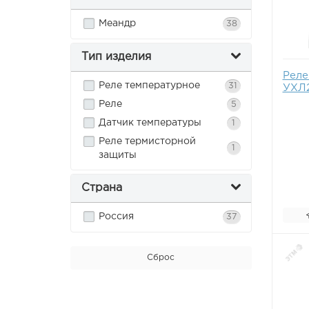
Меандр
38
Тип изделия
Реле
Реле температурное
31
УХЛ2
Реле
5
Датчик температуры
1
Реле термисторной
1
защиты
Страна
Россия
37
Сброс