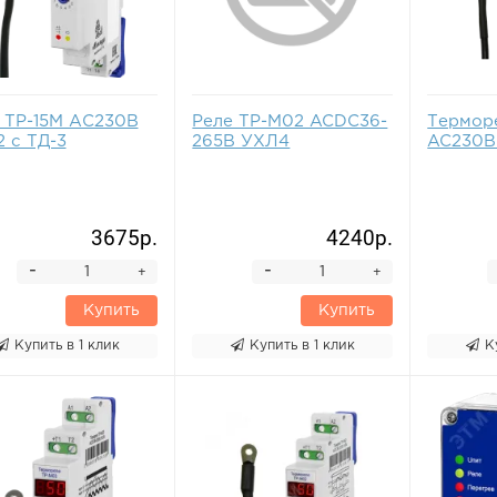
 ТР-15М АС230В
Реле ТР-М02 ACDC36-
Термор
 с ТД-3
265В УХЛ4
AC230В
3675р.
4240р.
-
-
+
+
Купить
Купить
Купить в 1 клик
Купить в 1 клик
К